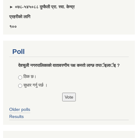
► ०७८-५४५०८८ दुम्कैली प्रा. स्वा. केन्द्र
प्रहरीकाे लागि
१००
Poll
देवचुली नगरपालिकाकाे वातावरणीय पक्ष कस्ताे लाग्छ तपार्इलार्इ ?
Choices
ठिक छ।
सुधार गर्नु पर्छ ।
Older polls
Results