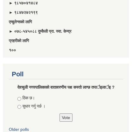
► ९८५७०४१४८४
► ९८४७२७२१९९
एम्बुलेन्सकाे लागि
► ०७८-५४५०८८ दुम्कैली प्रा. स्वा. केन्द्र
प्रहरीकाे लागि
१००
Poll
देवचुली नगरपालिकाकाे वातावरणीय पक्ष कस्ताे लाग्छ तपार्इलार्इ ?
Choices
ठिक छ।
सुधार गर्नु पर्छ ।
Older polls