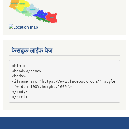
फेसबुक लाईक पेज
<html>

<head></head>

<body>

<iframe src="https://www.facebook.com/" style
="width:100%;height:100%">

</body>

</html>