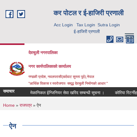
Skip to main content
कर पाेटल र ई-हाजिरी प्रणाली
Acc Login
Tax Login
Sutra Login
ई-हाजिरी प्रणाली
देवचुली नगरपालिका
नगर कार्यपालिकाको कार्यालय
गण्डकी प्रदेश, नवलपरासी(बर्दघाट सुस्ता पूर्व),नेपाल
"आर्थिक विकास र स्वरोजगारः समृद्ध देवचुली निर्माणको आधार "
समाचार
मेकानिकल ईन्जिनियर सेवा खरिद सम्बन्धी सूचना ।
कोरिया रिटर्नीहर
You are here
Home
»
राजपत्र
» ऐन
ऐन