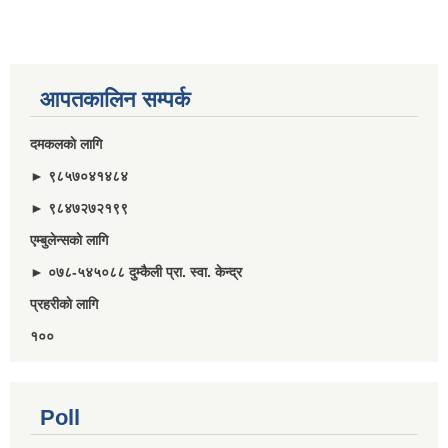
आपतकालिन सम्पर्क
दमकलकाे लागि
► ९८५७०४१४८४
► ९८४७२७२१९९
एम्बुलेन्सकाे लागि
► ०७८-५४५०८८ दुम्कैली प्रा. स्वा. केन्द्र
प्रहरीकाे लागि
१००
Poll