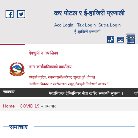
Skip to main content
कर पाेटल र ई-हाजिरी प्रणाली
Acc Login
Tax Login
Sutra Login
ई-हाजिरी प्रणाली
देवचुली नगरपालिका
नगर कार्यपालिकाको कार्यालय
गण्डकी प्रदेश, नवलपरासी(बर्दघाट सुस्ता पूर्व),नेपाल
"आर्थिक विकास र स्वरोजगारः समृद्ध देवचुली निर्माणको आधार "
समाचार
मेकानिकल ईन्जिनियर सेवा खरिद सम्बन्धी सूचना ।
कोरि
You are here
Home
»
COVID 19
» समाचार
समाचार