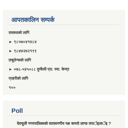
आपतकालिन सम्पर्क
दमकलकाे लागि
► ९८५७०४१४८४
► ९८४७२७२१९९
एम्बुलेन्सकाे लागि
► ०७८-५४५०८८ दुम्कैली प्रा. स्वा. केन्द्र
प्रहरीकाे लागि
१००
Poll
देवचुली नगरपालिकाकाे वातावरणीय पक्ष कस्ताे लाग्छ तपार्इलार्इ ?