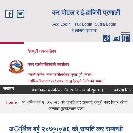
Skip to main content
कर पाेटल र ई-हाजिरी प्रणाली
Acc Login
Tax Login
Sutra Login
ई-हाजिरी प्रणाली
देवचुली नगरपालिका
नगर कार्यपालिकाको कार्यालय
गण्डकी प्रदेश, नवलपरासी(बर्दघाट सुस्ता पूर्व),नेपाल
"आर्थिक विकास र स्वरोजगारः समृद्ध देवचुली निर्माणको आधार "
समाचार
मेकानिकल ईन्जिनियर सेवा खरिद सम्बन्धी सूचना ।
कोरिया रिटर्न
You are here
Home
» अार्थिक बर्ष २०७५/०७६ काे सम्पति कर सम्बन्धी सम्पुर्ण नगर भित्र रहेकाे
जग्गाकाे मुल्याङकन रकम
अार्थिक बर्ष २०७५/०७६ काे सम्पति कर सम्बन्धी