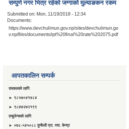
सम्पुर्ण नगर भित्र रहेकाे जग्गाकाे मुल्याङकन रकम
Submitted on:
Mon, 11/19/2018 - 12:34
Documents:
https://www.devchulimun.gov.np/sites/devchulimun.go
v.np/files/documents/ipt%20final%20rate%202075.pdf
आपतकालिन सम्पर्क
दमकलकाे लागि
► ९८५७०४१४८४
► ९८४७२७२१९९
एम्बुलेन्सकाे लागि
► ०७८-५४५०८८ दुम्कैली प्रा. स्वा. केन्द्र