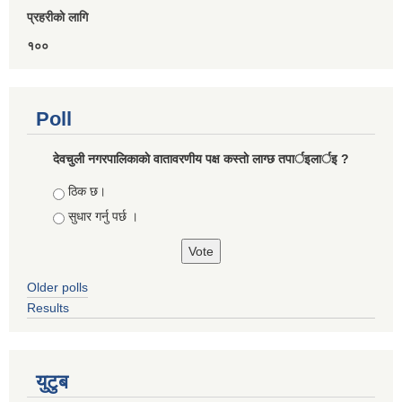
प्रहरीकाे लागि
१००
Poll
देवचुली नगरपालिकाकाे वातावरणीय पक्ष कस्ताे लाग्छ तपार्इलार्इ ?
Choices
ठिक छ।
सुधार गर्नु पर्छ ।
Older polls
Results
युटुब