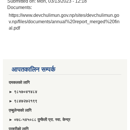
Submitted on:
Mon, 03/13/2023 - 12:18
Documents:
https://www.devchulimun.gov.np/sites/devchulimun.go
v.np/files/documents/annual%20report_merged%20fin
al.pdf
आपतकालिन सम्पर्क
दमकलकाे लागि
► ९८५७०४१४८४
► ९८४७२७२१९९
एम्बुलेन्सकाे लागि
► ०७८-५४५०८८ दुम्कैली प्रा. स्वा. केन्द्र
प्रहरीकाे लागि