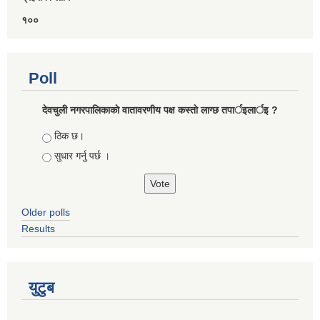
१००
Poll
देवचुली नगरपालिकाकाे वातावरणीय पक्ष कस्ताे लाग्छ तपार्इलार्इ ?
Choices
ठिक छ।
सुधार गर्नु पर्छ ।
Older polls
Results
युटुब