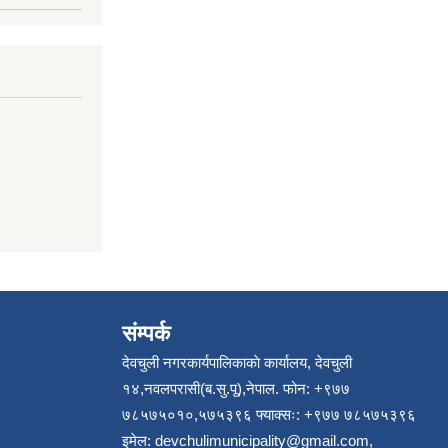
संम्पर्क
देवचुली नगरकार्यपालिकाकाे कार्यालय, देवचुली
१४,नवलपरासी(ब.सु.पू),नेपाल. फोन: +९७७
७८५७५०१०,५७५३९६ फ्याक्सः: +९७७ ७८५७५३९६
इमेल:
devchulimunicipality@gmail.com
,