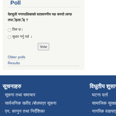
Poll
देवचुली नगरपालिकाकाे वातावरणीय पक्ष कस्ताे लाग्छ
तपार्इलार्इ ?
Choices
ठिक छ।
सुधार गर्नु पर्छ ।
Older polls
Results
सूचनाहरु
विधुतीय शुस
सूचना तथा समाचार
घटना दर्ता
सार्वजनिक खरीद /बोलपत्र सूचना
सामाजिक सुरक्ष
एन, कानुन तथा निर्देशिका
नागरिक वडापत्