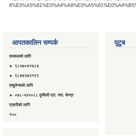
8%E0%A5%81%E0%A4%A8%E0%A5%81%E0%A4%B5%E
आपतकालिन सम्पर्क
युटुब
दमकलकाे लागि
► ९८५७०४१४८४
► ९८४७२७२१९९
एम्बुलेन्सकाे लागि
► ०७८-५४५०८८ दुम्कैली प्रा. स्वा. केन्द्र
प्रहरीकाे लागि
१००