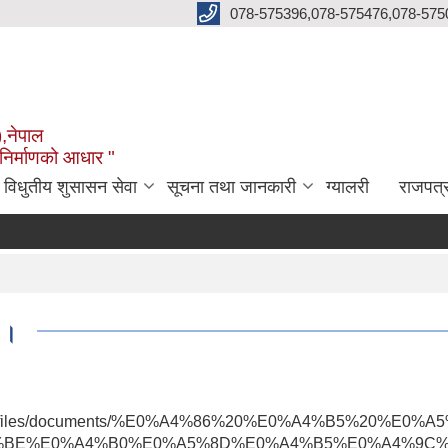
078-575396,078-575476,078-575
),नेपाल
 निर्माणको आधार "
विधुतीय शुसासन सेवा
सूचना तथा जानकारी
ग्यालरी
राजपत्
 ।
mun.gov.np/files/documents/%E0%A4%86%20%E0%A4%B5%2
%BE%E0%A4%B0%E0%A5%8D%E0%A4%B5%E0%A4%9C%