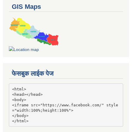
GIS Maps
फेसबुक लाईक पेज
<html>

<head></head>

<body>

<iframe src="https://www.facebook.com/" style
="width:100%;height:100%">

</body>

</html>