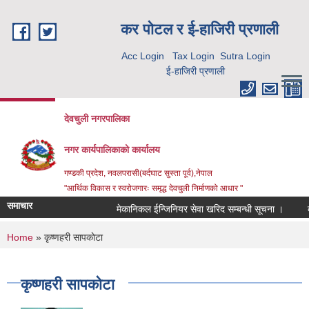
Skip to main content
कर पाेटल र ई-हाजिरी प्रणाली
Acc Login
Tax Login
Sutra Login
ई-हाजिरी प्रणाली
देवचुली नगरपालिका
नगर कार्यपालिकाको कार्यालय
गण्डकी प्रदेश, नवलपरासी(बर्दघाट सुस्ता पूर्व),नेपाल
"आर्थिक विकास र स्वरोजगारः समृद्ध देवचुली निर्माणको आधार "
समाचार
मेकानिकल ईन्जिनियर सेवा खरिद सम्बन्धी सूचना ।
को
You are here
Home
» कृष्णहरी सापकाेटा
कृष्णहरी सापकाेटा