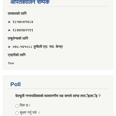
आपतकालिन सम्पर्क
दमकलकाे लागि
► ९८५७०४१४८४
► ९८४७२७२१९९
एम्बुलेन्सकाे लागि
► ०७८-५४५०८८ दुम्कैली प्रा. स्वा. केन्द्र
प्रहरीकाे लागि
१००
Poll
देवचुली नगरपालिकाकाे वातावरणीय पक्ष कस्ताे लाग्छ तपार्इलार्इ ?
Choices
ठिक छ।
सुधार गर्नु पर्छ ।