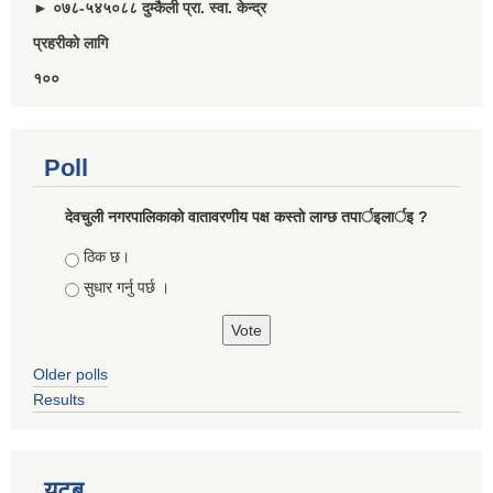
► ०७८-५४५०८८ दुम्कैली प्रा. स्वा. केन्द्र
प्रहरीकाे लागि
१००
Poll
देवचुली नगरपालिकाकाे वातावरणीय पक्ष कस्ताे लाग्छ तपार्इलार्इ ?
Choices
ठिक छ।
सुधार गर्नु पर्छ ।
Older polls
Results
युटुब