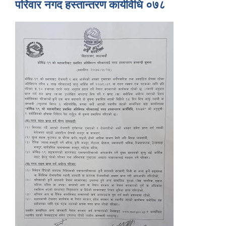
परिवार नगद हस्तान्तरण कार्यविधि ०७८