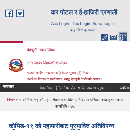
Skip to main content
कर पाेटल र ई-हाजिरी प्रणाली
Acc Login
Tax Login
Sutra Login
ई-हाजिरी प्रणाली
देवचुली नगरपालिका
नगर कार्यपालिकाको कार्यालय
गण्डकी प्रदेश, नवलपरासी(बर्दघाट सुस्ता पूर्व),नेपाल
"आर्थिक विकास र स्वरोजगारः समृद्ध देवचुली निर्माणको आधार "
समाचार
मेकानिकल ईन्जिनियर सेवा खरिद सम्बन्धी सूचना ।
कोरिया र
You are here
Home
» कोभिड-१९ को महामारीबाट प्रभावित अतिविपन्न परिवार नगद हस्तान्तरण
कार्यविधि ०७८
कोभिड-१९ को महामारीबाट प्रभावित अतिविपन्न