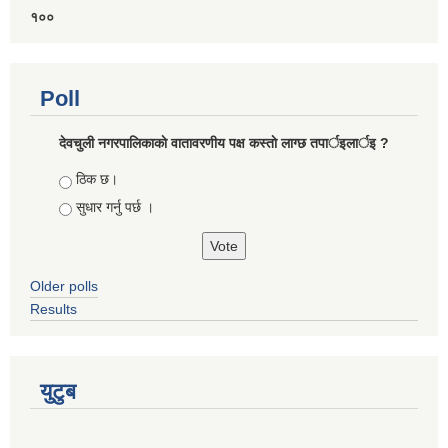
१००
Poll
देवचुली नगरपालिकाकाे वातावरणीय पक्ष कस्ताे लाग्छ तपार्इलार्इ ?
Choices
ठिक छ।
सुधार गर्नु पर्छ ।
Older polls
Results
युटुब