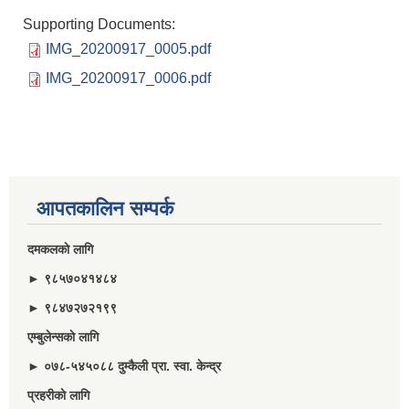
Supporting Documents:
IMG_20200917_0005.pdf
IMG_20200917_0006.pdf
आपतकालिन सम्पर्क
दमकलकाे लागि
► ९८५७०४१४८४
► ९८४७२७२१९९
एम्बुलेन्सकाे लागि
► ०७८-५४५०८८ दुम्कैली प्रा. स्वा. केन्द्र
प्रहरीकाे लागि