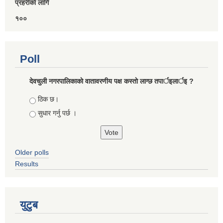
प्रहरीकाे लागि
१००
Poll
देवचुली नगरपालिकाकाे वातावरणीय पक्ष कस्ताे लाग्छ तपार्इलार्इ ?
Choices
ठिक छ।
सुधार गर्नु पर्छ ।
Older polls
Results
युटुब