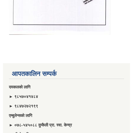
आपतकालिन सम्पर्क
दमकलकाे लागि
► ९८५७०४१४८४
► ९८४७२७२१९९
एम्बुलेन्सकाे लागि
► ०७८-५४५०८८ दुम्कैली प्रा. स्वा. केन्द्र