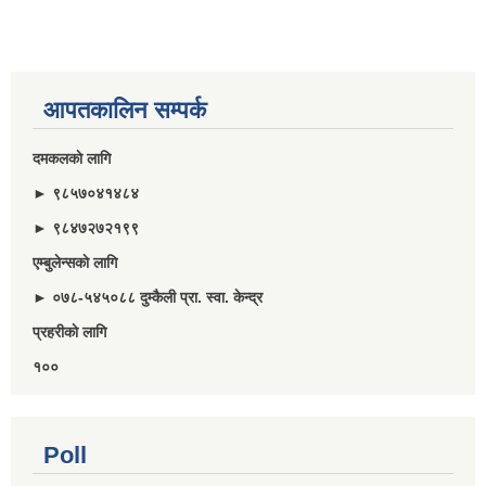
आपतकालिन सम्पर्क
दमकलकाे लागि
► ९८५७०४१४८४
► ९८४७२७२१९९
एम्बुलेन्सकाे लागि
► ०७८-५४५०८८ दुम्कैली प्रा. स्वा. केन्द्र
प्रहरीकाे लागि
१००
Poll