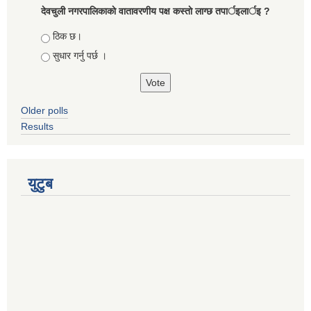
देवचुली नगरपालिकाकाे वातावरणीय पक्ष कस्ताे लाग्छ तपार्इलार्इ ?
Choices
ठिक छ।
सुधार गर्नु पर्छ ।
Older polls
Results
युटुब