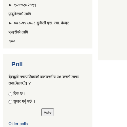
► ९८४७२७२१९९
एम्बुलेन्सकाे लागि
► ०७८-५४५०८८ दुम्कैली प्रा. स्वा. केन्द्र
प्रहरीकाे लागि
१००
Poll
देवचुली नगरपालिकाकाे वातावरणीय पक्ष कस्ताे लाग्छ
तपार्इलार्इ ?
Choices
ठिक छ।
सुधार गर्नु पर्छ ।
Older polls