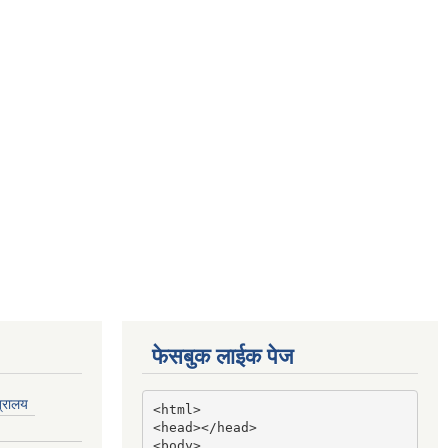
फेसबुक लाईक पेज
त्रालय
<html>

<head></head>

<body>
