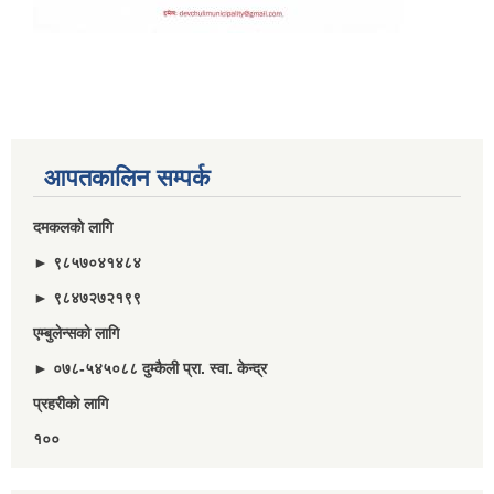
आपतकालिन सम्पर्क
दमकलकाे लागि
► ९८५७०४१४८४
► ९८४७२७२१९९
एम्बुलेन्सकाे लागि
► ०७८-५४५०८८ दुम्कैली प्रा. स्वा. केन्द्र
प्रहरीकाे लागि
१००