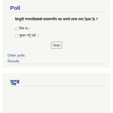
Poll
देवचुली नगरपालिकाकाे वातावरणीय पक्ष कस्ताे लाग्छ तपार्इलार्इ ?
Choices
ठिक छ।
सुधार गर्नु पर्छ ।
Older polls
Results
युटुब