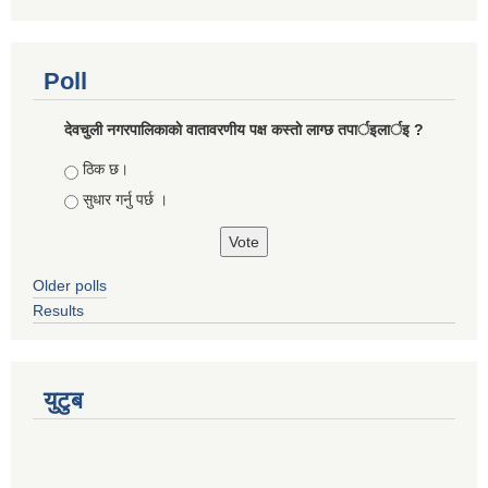
Poll
देवचुली नगरपालिकाकाे वातावरणीय पक्ष कस्ताे लाग्छ तपार्इलार्इ ?
Choices
ठिक छ।
सुधार गर्नु पर्छ ।
Older polls
Results
युटुब