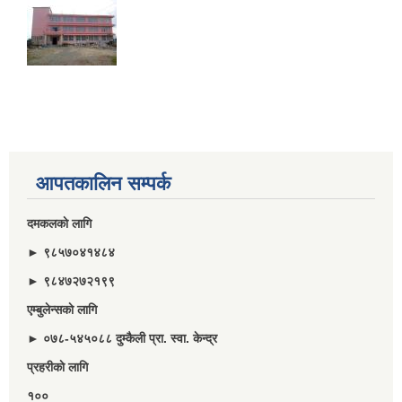
आपतकालिन सम्पर्क
दमकलकाे लागि
► ९८५७०४१४८४
► ९८४७२७२१९९
एम्बुलेन्सकाे लागि
► ०७८-५४५०८८ दुम्कैली प्रा. स्वा. केन्द्र
प्रहरीकाे लागि
१००