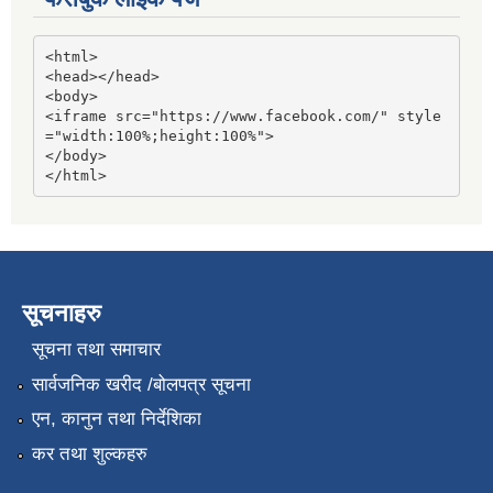
<html>

<head></head>

<body>

<iframe src="https://www.facebook.com/" style
="width:100%;height:100%">

</body>

</html>
सूचनाहरु
सूचना तथा समाचार
सार्वजनिक खरीद /बोलपत्र सूचना
एन, कानुन तथा निर्देशिका
कर तथा शुल्कहरु