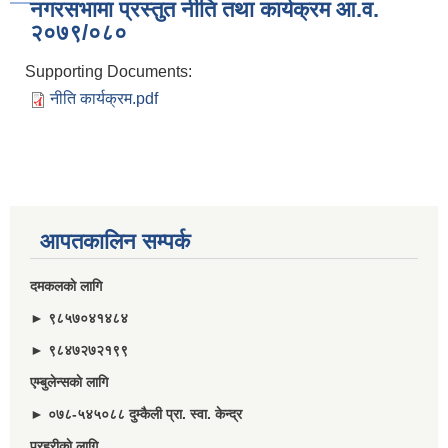
नगरसभामा प्रस्तुत नीति तथा कार्यक्रम आ.व.
२०७९/०८०
Supporting Documents:
नीति कार्यक्रम.pdf
आपतकालिन सम्पर्क
दमकलकाे लागि
► ९८५७०४१४८४
► ९८४७२७२१९९
एम्बुलेन्सकाे लागि
► ०७८-५४५०८८ दुम्कैली प्रा. स्वा. केन्द्र
प्रहरीकाे लागि