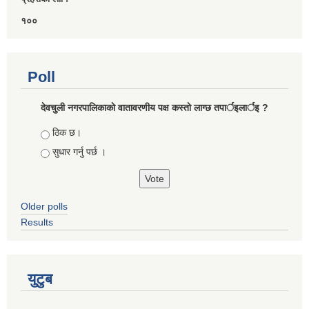
१००
Poll
देवचुली नगरपालिकाकाे वातावरणीय पक्ष कस्ताे लाग्छ तपार्इलार्इ ?
Choices
ठिक छ।
सुधार गर्नु पर्छ ।
Older polls
Results
युटुब