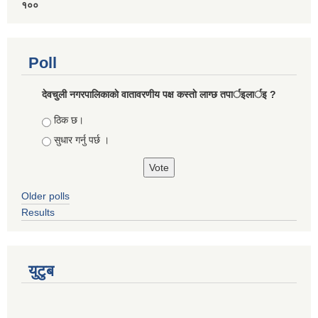
१००
Poll
देवचुली नगरपालिकाकाे वातावरणीय पक्ष कस्ताे लाग्छ तपार्इलार्इ ?
Choices
ठिक छ।
सुधार गर्नु पर्छ ।
Older polls
Results
युटुब