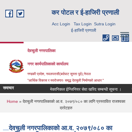
Skip to main content
कर पाेटल र ई-हाजिरी प्रणाली
Acc Login
Tax Login
Sutra Login
ई-हाजिरी प्रणाली
देवचुली नगरपालिका
नगर कार्यपालिकाको कार्यालय
गण्डकी प्रदेश, नवलपरासी(बर्दघाट सुस्ता पूर्व),नेपाल
"आर्थिक विकास र स्वरोजगारः समृद्ध देवचुली निर्माणको आधार "
समाचार
मेकानिकल ईन्जिनियर सेवा खरिद सम्बन्धी सूचना ।
क
You are here
Home
» देवचुली नगरपालिकाको आ.व. २०७९/०८० का लागि प्रस्तावित राजश्वका
दररेटहरु
देवचुली नगरपालिकाको आ.व. २०७९/०८० का