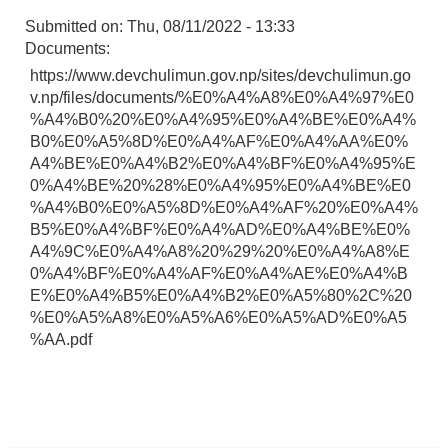
Submitted on:
Thu, 08/11/2022 - 13:33
Documents:
https://www.devchulimun.gov.np/sites/devchulimun.go
v.np/files/documents/%E0%A4%A8%E0%A4%97%E0
%A4%B0%20%E0%A4%95%E0%A4%BE%E0%A4%
B0%E0%A5%8D%E0%A4%AF%E0%A4%AA%E0%
A4%BE%E0%A4%B2%E0%A4%BF%E0%A4%95%E
0%A4%BE%20%28%E0%A4%95%E0%A4%BE%E0
%A4%B0%E0%A5%8D%E0%A4%AF%20%E0%A4%
B5%E0%A4%BF%E0%A4%AD%E0%A4%BE%E0%
A4%9C%E0%A4%A8%20%29%20%E0%A4%A8%E
0%A4%BF%E0%A4%AF%E0%A4%AE%E0%A4%B
E%E0%A4%B5%E0%A4%B2%E0%A5%80%2C%20
%E0%A5%A8%E0%A5%A6%E0%A5%AD%E0%A5
%AA.pdf