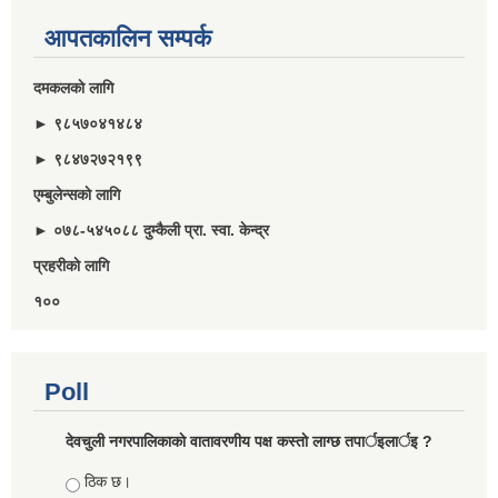
आपतकालिन सम्पर्क
दमकलकाे लागि
► ९८५७०४१४८४
► ९८४७२७२१९९
एम्बुलेन्सकाे लागि
► ०७८-५४५०८८ दुम्कैली प्रा. स्वा. केन्द्र
प्रहरीकाे लागि
१००
Poll
देवचुली नगरपालिकाकाे वातावरणीय पक्ष कस्ताे लाग्छ तपार्इलार्इ ?
Choices
ठिक छ।