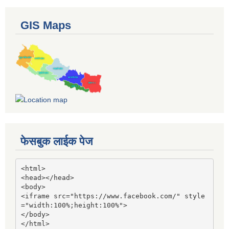
GIS Maps
फेसबुक लाईक पेज
<html>

<head></head>

<body>

<iframe src="https://www.facebook.com/" style
="width:100%;height:100%">

</body>

</html>