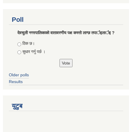
Poll
देवचुली नगरपालिकाकाे वातावरणीय पक्ष कस्ताे लाग्छ तपार्इलार्इ ?
Choices
ठिक छ।
सुधार गर्नु पर्छ ।
Older polls
Results
युटुब