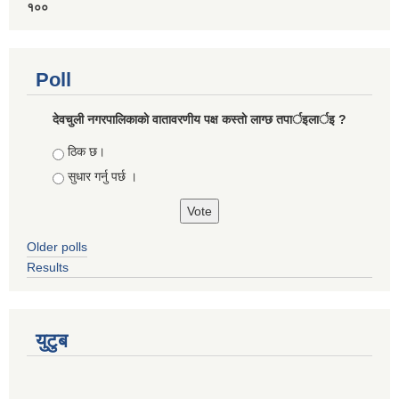
१००
Poll
देवचुली नगरपालिकाकाे वातावरणीय पक्ष कस्ताे लाग्छ तपार्इलार्इ ?
Choices
ठिक छ।
सुधार गर्नु पर्छ ।
Older polls
Results
युटुब