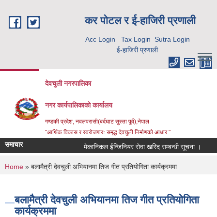
Skip to main content
कर पाेटल र ई-हाजिरी प्रणाली
Acc Login
Tax Login
Sutra Login
ई-हाजिरी प्रणाली
देवचुली नगरपालिका
नगर कार्यपालिकाको कार्यालय
गण्डकी प्रदेश, नवलपरासी(बर्दघाट सुस्ता पूर्व),नेपाल
"आर्थिक विकास र स्वरोजगारः समृद्ध देवचुली निर्माणको आधार "
समाचार
मेकानिकल ईन्जिनियर सेवा खरिद सम्बन्धी सूचना ।
क
You are here
Home
» बलामैत्री देवचुली अभियानमा तिज गीत प्रतियाेगिता कार्यक्रममा
बलामैत्री देवचुली अभियानमा तिज गीत प्रतियाेगिता
कार्यक्रममा