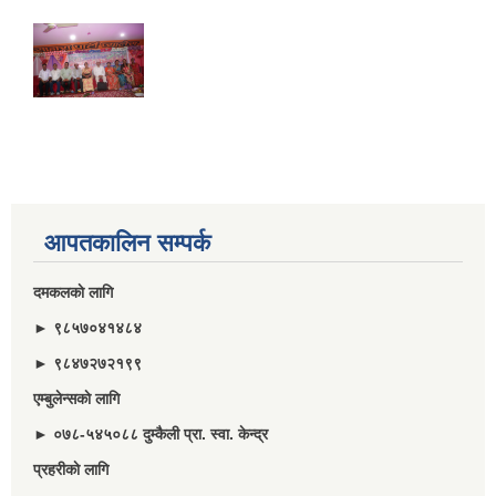
आपतकालिन सम्पर्क
दमकलकाे लागि
► ९८५७०४१४८४
► ९८४७२७२१९९
एम्बुलेन्सकाे लागि
► ०७८-५४५०८८ दुम्कैली प्रा. स्वा. केन्द्र
प्रहरीकाे लागि