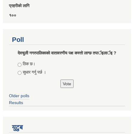
प्रहरीकाे लागि
१००
Poll
देवचुली नगरपालिकाकाे वातावरणीय पक्ष कस्ताे लाग्छ तपार्इलार्इ ?
Choices
ठिक छ।
सुधार गर्नु पर्छ ।
Older polls
Results
युटुब