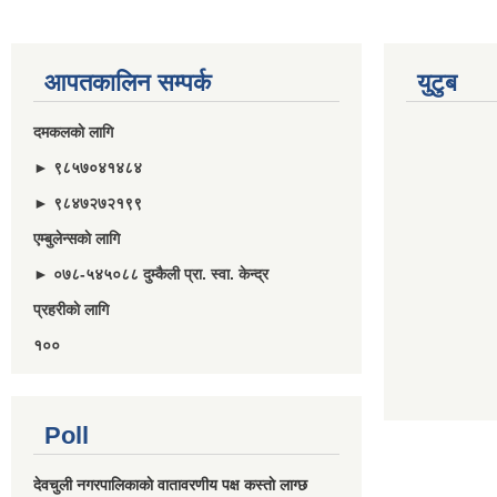
आपतकालिन सम्पर्क
युटुब
दमकलकाे लागि
► ९८५७०४१४८४
► ९८४७२७२१९९
एम्बुलेन्सकाे लागि
► ०७८-५४५०८८ दुम्कैली प्रा. स्वा. केन्द्र
प्रहरीकाे लागि
१००
Poll
देवचुली नगरपालिकाकाे वातावरणीय पक्ष कस्ताे लाग्छ