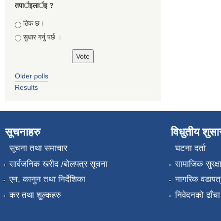
तपार्इलार्इ ?
Choices
ठिक छ।
सुधार गर्नु पर्छ ।
Older polls
Results
सूचनाहरु
विधुतीय शुस
सूचना तथा समाचार
घटना दर्ता
सार्वजनिक खरीद /बोलपत्र सूचना
सामाजिक सुरक्ष
एन, कानुन तथा निर्देशिका
नागरिक वडापत्
कर तथा शुल्कहरु
निवेदनको ढाँचा