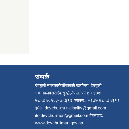
संम्पर्क
देवचुली नगरकार्यपालिकाकाे कार्यालय, देवचुली
१४,नवलपरासी(ब.सु.पू),नेपाल. फोन: +९७७
७८५७५०१०,५७५३९६ फ्याक्सः: +९७७ ७८५७५३९६
इमेल:
devchulimunicipality@gmail.com
,
ito.devchulimun@gmail.com
वेबसाइट:
www.devchulimun.gov.np