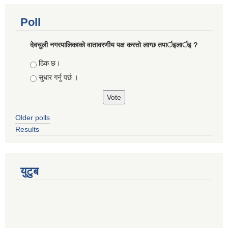
Poll
देवचुली नगरपालिकाकाे वातावरणीय पक्ष कस्ताे लाग्छ तपार्इलार्इ ?
Choices
ठिक छ।
सुधार गर्नु पर्छ ।
Older polls
Results
युटुब