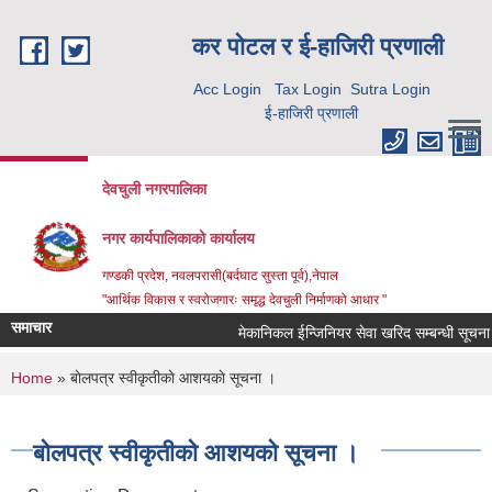
Skip to main content
कर पाेटल र ई-हाजिरी प्रणाली
Acc Login
Tax Login
Sutra Login
ई-हाजिरी प्रणाली
देवचुली नगरपालिका
नगर कार्यपालिकाको कार्यालय
गण्डकी प्रदेश, नवलपरासी(बर्दघाट सुस्ता पूर्व),नेपाल
"आर्थिक विकास र स्वरोजगारः समृद्ध देवचुली निर्माणको आधार "
समाचार
मेकानिकल ईन्जिनियर सेवा खरिद सम्बन्धी सूचना 
You are here
Home
» बाेलपत्र स्वीकृतीकाे आशयकाे सूचना ।
बाेलपत्र स्वीकृतीकाे आशयकाे सूचना ।