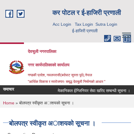
Skip to main content
कर पाेटल र ई-हाजिरी प्रणाली
Acc Login
Tax Login
Sutra Login
ई-हाजिरी प्रणाली
देवचुली नगरपालिका
नगर कार्यपालिकाको कार्यालय
गण्डकी प्रदेश, नवलपरासी(बर्दघाट सुस्ता पूर्व),नेपाल
"आर्थिक विकास र स्वरोजगारः समृद्ध देवचुली निर्माणको आधार "
समाचार
मेकानिकल ईन्जिनियर सेवा खरिद सम्बन्धी सूचना ।
You are here
Home
» बाेलपत्र स्वीकृत अाशयकाे सूचना ।
बाेलपत्र स्वीकृत अाशयकाे सूचना ।