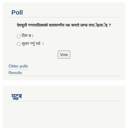
Poll
देवचुली नगरपालिकाकाे वातावरणीय पक्ष कस्ताे लाग्छ तपार्इलार्इ ?
Choices
ठिक छ।
सुधार गर्नु पर्छ ।
Older polls
Results
युटुब