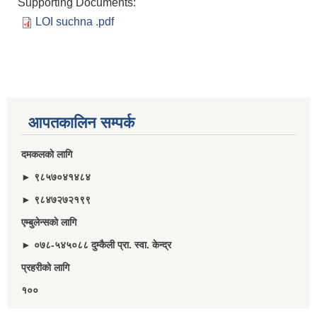
Supporting Documents:
LOI suchna .pdf
आपतकालिन सम्पर्क
दमकलकाे लागि
► ९८५७०४१४८४
► ९८४७२७२१९९
एम्बुलेन्सकाे लागि
► ०७८-५४५०८८ दुम्कैली प्रा. स्वा. केन्द्र
प्रहरीकाे लागि
१००