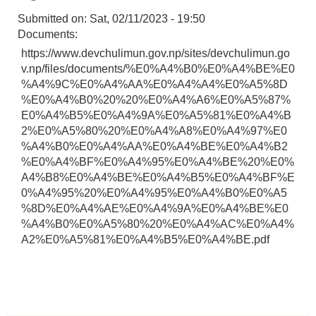
Submitted on:
Sat, 02/11/2023 - 19:50
Documents:
https://www.devchulimun.gov.np/sites/devchulimun.go
v.np/files/documents/%E0%A4%B0%E0%A4%BE%E0
%A4%9C%E0%A4%AA%E0%A4%A4%E0%A5%8D
%E0%A4%B0%20%20%E0%A4%A6%E0%A5%87%
E0%A4%B5%E0%A4%9A%E0%A5%81%E0%A4%B
2%E0%A5%80%20%E0%A4%A8%E0%A4%97%E0
%A4%B0%E0%A4%AA%E0%A4%BE%E0%A4%B2
%E0%A4%BF%E0%A4%95%E0%A4%BE%20%E0%
A4%B8%E0%A4%BE%E0%A4%B5%E0%A4%BF%E
0%A4%95%20%E0%A4%95%E0%A4%B0%E0%A5
%8D%E0%A4%AE%E0%A4%9A%E0%A4%BE%E0
%A4%B0%E0%A5%80%20%E0%A4%AC%E0%A4%
A2%E0%A5%81%E0%A4%B5%E0%A4%BE.pdf