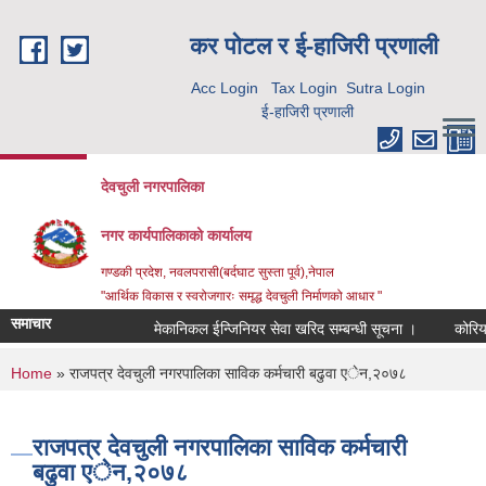
Skip to main content
कर पाेटल र ई-हाजिरी प्रणाली
Acc Login
Tax Login
Sutra Login
ई-हाजिरी प्रणाली
देवचुली नगरपालिका
नगर कार्यपालिकाको कार्यालय
गण्डकी प्रदेश, नवलपरासी(बर्दघाट सुस्ता पूर्व),नेपाल
"आर्थिक विकास र स्वरोजगारः समृद्ध देवचुली निर्माणको आधार "
समाचार
मेकानिकल ईन्जिनियर सेवा खरिद सम्बन्धी सूचना ।
कोरिया 
You are here
Home
» राजपत्र देवचुली नगरपालिका साविक कर्मचारी बढुवा एेन,२०७८
राजपत्र देवचुली नगरपालिका साविक कर्मचारी
बढुवा एेन,२०७८