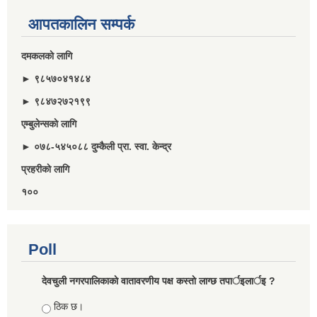
आपतकालिन सम्पर्क
दमकलकाे लागि
► ९८५७०४१४८४
► ९८४७२७२१९९
एम्बुलेन्सकाे लागि
► ०७८-५४५०८८ दुम्कैली प्रा. स्वा. केन्द्र
प्रहरीकाे लागि
१००
Poll
देवचुली नगरपालिकाकाे वातावरणीय पक्ष कस्ताे लाग्छ तपार्इलार्इ ?
Choices
ठिक छ।