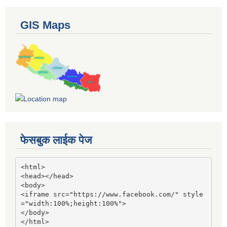
GIS Maps
फेसबुक लाईक पेज
<html>

<head></head>

<body>

<iframe src="https://www.facebook.com/" style
="width:100%;height:100%">

</body>

</html>