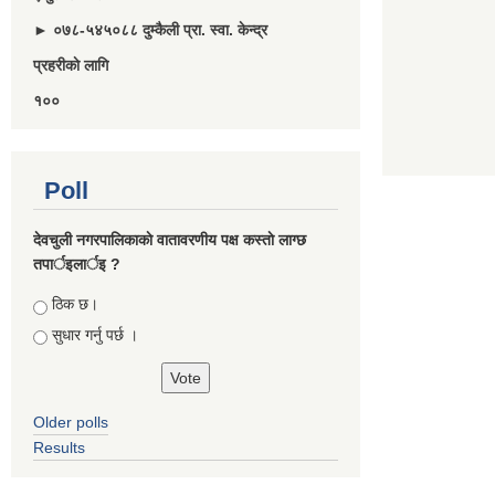
► ०७८-५४५०८८ दुम्कैली प्रा. स्वा. केन्द्र
प्रहरीकाे लागि
१००
Poll
देवचुली नगरपालिकाकाे वातावरणीय पक्ष कस्ताे लाग्छ
तपार्इलार्इ ?
Choices
ठिक छ।
सुधार गर्नु पर्छ ।
Older polls
Results