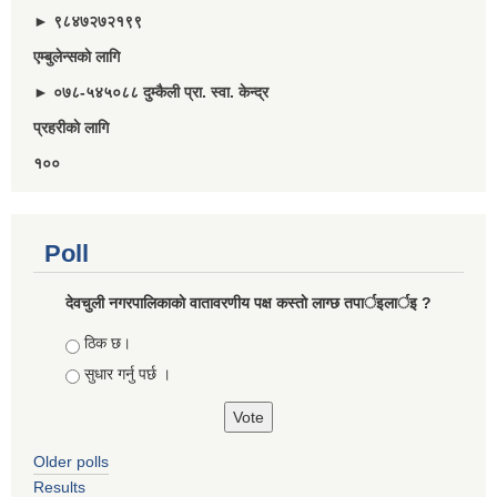
► ९८४७२७२१९९
एम्बुलेन्सकाे लागि
► ०७८-५४५०८८ दुम्कैली प्रा. स्वा. केन्द्र
प्रहरीकाे लागि
१००
Poll
देवचुली नगरपालिकाकाे वातावरणीय पक्ष कस्ताे लाग्छ तपार्इलार्इ ?
Choices
ठिक छ।
सुधार गर्नु पर्छ ।
Older polls
Results