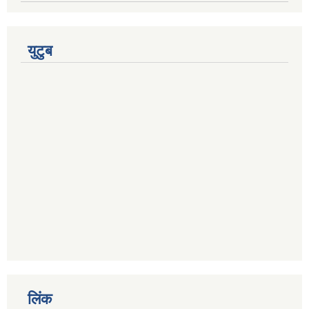
युटुब
लिंक