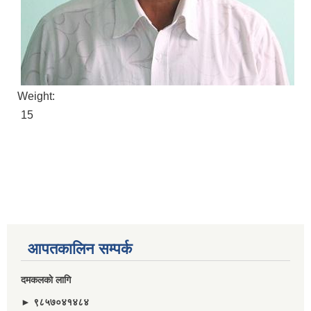
Weight:
15
आपतकालिन सम्पर्क
दमकलकाे लागि
► ९८५७०४१४८४