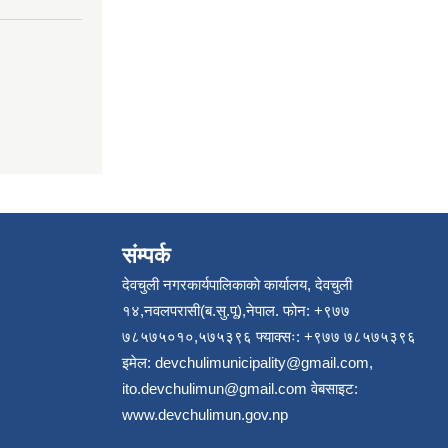
संम्पर्क
देवचुली नगरकार्यपालिकाकाे कार्यालय, देवचुली
१४,नवलपरासी(ब.सु.पू),नेपाल. फोन: +९७७
७८५७५०१०,५७५३९६ फ्याक्सः: +९७७ ७८५७५३९६
इमेल:
devchulimunicipality@gmail.com
,
ito.devchulimun@gmail.com
वेबसाइट:
www.devchulimun.gov.np