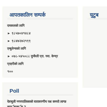
आपतकालिन सम्पर्क
युटुब
दमकलकाे लागि
► ९८५७०४१४८४
► ९८४७२७२१९९
एम्बुलेन्सकाे लागि
► ०७८-५४५०८८ दुम्कैली प्रा. स्वा. केन्द्र
प्रहरीकाे लागि
१००
Poll
देवचुली नगरपालिकाकाे वातावरणीय पक्ष कस्ताे लाग्छ
तपार्इलार्इ ?