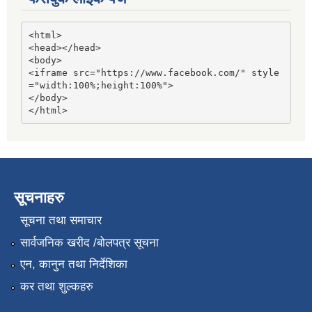
<html>

<head></head>

<body>

<iframe src="https://www.facebook.com/" style
="width:100%;height:100%">

</body>

</html>
सूचनाहरु
सूचना तथा समाचार
सार्वजनिक खरीद /बोलपत्र सूचना
एन, कानुन तथा निर्देशिका
कर तथा शुल्कहरु