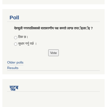
Poll
देवचुली नगरपालिकाकाे वातावरणीय पक्ष कस्ताे लाग्छ तपार्इलार्इ ?
Choices
ठिक छ।
सुधार गर्नु पर्छ ।
Older polls
Results
युटुब