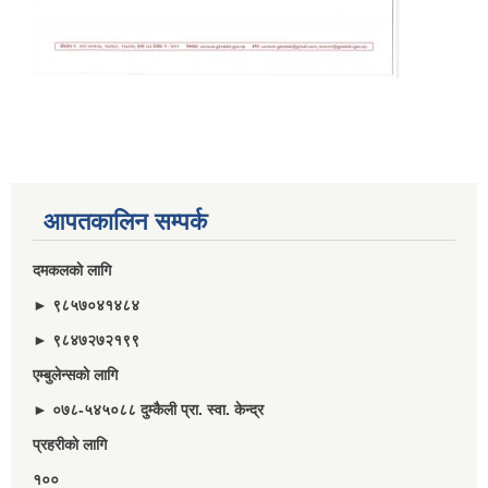
आपतकालिन सम्पर्क
दमकलकाे लागि
► ९८५७०४१४८४
► ९८४७२७२१९९
एम्बुलेन्सकाे लागि
► ०७८-५४५०८८ दुम्कैली प्रा. स्वा. केन्द्र
प्रहरीकाे लागि
१००