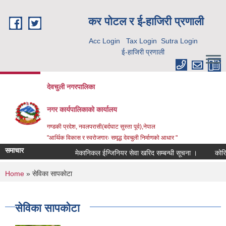
Skip to main content
कर पाेटल र ई-हाजिरी प्रणाली
Acc Login
Tax Login
Sutra Login
ई-हाजिरी प्रणाली
देवचुली नगरपालिका
नगर कार्यपालिकाको कार्यालय
गण्डकी प्रदेश, नवलपरासी(बर्दघाट सुस्ता पूर्व),नेपाल
"आर्थिक विकास र स्वरोजगारः समृद्ध देवचुली निर्माणको आधार "
समाचार
मेकानिकल ईन्जिनियर सेवा खरिद सम्बन्धी सूचना ।
कोरिय
You are here
Home
» सेविका सापकाेटा
सेविका सापकाेटा