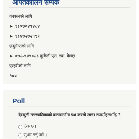
आपतकालिन सम्पर्क
दमकलकाे लागि
► ९८५७०४१४८४
► ९८४७२७२१९९
एम्बुलेन्सकाे लागि
► ०७८-५४५०८८ दुम्कैली प्रा. स्वा. केन्द्र
प्रहरीकाे लागि
१००
Poll
देवचुली नगरपालिकाकाे वातावरणीय पक्ष कस्ताे लाग्छ तपार्इलार्इ ?
Choices
ठिक छ।
सुधार गर्नु पर्छ ।