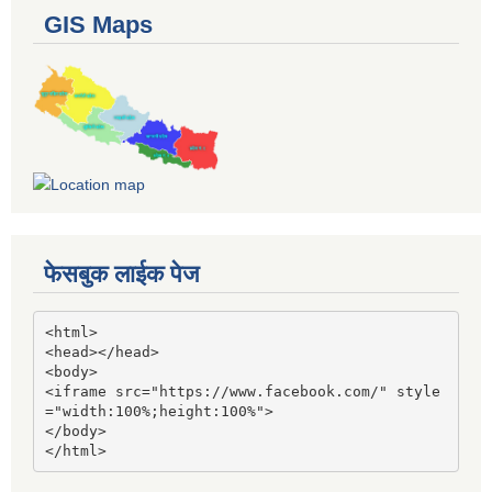
GIS Maps
फेसबुक लाईक पेज
<html>

<head></head>

<body>

<iframe src="https://www.facebook.com/" style
="width:100%;height:100%">

</body>

</html>