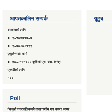
आपतकालिन सम्पर्क
युटुब
दमकलकाे लागि
► ९८५७०४१४८४
► ९८४७२७२१९९
एम्बुलेन्सकाे लागि
► ०७८-५४५०८८ दुम्कैली प्रा. स्वा. केन्द्र
प्रहरीकाे लागि
१००
Poll
देवचुली नगरपालिकाकाे वातावरणीय पक्ष कस्ताे लाग्छ