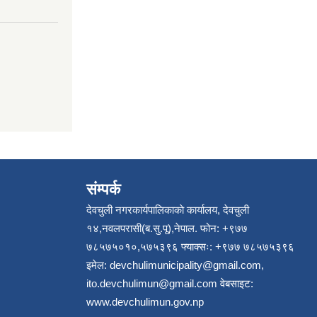
संम्पर्क
देवचुली नगरकार्यपालिकाकाे कार्यालय, देवचुली
१४,नवलपरासी(ब.सु.पू),नेपाल. फोन: +९७७
७८५७५०१०,५७५३९६ फ्याक्सः: +९७७ ७८५७५३९६
इमेल:
devchulimunicipality@gmail.com
,
ito.devchulimun@gmail.com
वेबसाइट:
www.devchulimun.gov.np