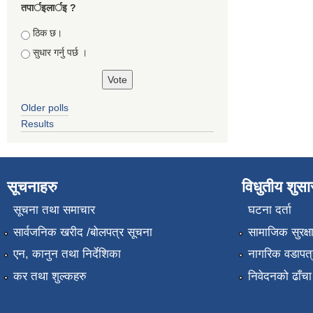
तपार्इलार्इ ?
Choices
ठिक छ।
सुधार गर्नु पर्छ ।
Older polls
Results
सूचनाहरु
विधुतीय शुस
सूचना तथा समाचार
घटना दर्ता
सार्वजनिक खरीद /बोलपत्र सूचना
सामाजिक सुरक्ष
एन, कानुन तथा निर्देशिका
नागरिक वडापत्
कर तथा शुल्कहरु
निवेदनको ढाँचा