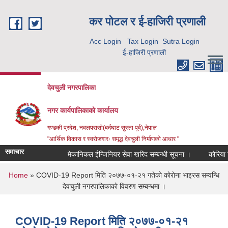
Skip to main content
कर पाेटल र ई-हाजिरी प्रणाली
Acc Login
Tax Login
Sutra Login
ई-हाजिरी प्रणाली
देवचुली नगरपालिका
नगर कार्यपालिकाको कार्यालय
गण्डकी प्रदेश, नवलपरासी(बर्दघाट सुस्ता पूर्व),नेपाल
"आर्थिक विकास र स्वरोजगारः समृद्ध देवचुली निर्माणको आधार "
समाचार
मेकानिकल ईन्जिनियर सेवा खरिद सम्बन्धी सूचना ।
कोरिया र
You are here
Home
» COVID-19 Report मिति २०७७-०१-२१ गतेकाे काेराेना भाइरस सम्वन्धि
देवचुली नगरपालिकाकाे विवरण सम्बन्धमा ।
COVID-19 Report मिति २०७७-०१-२१