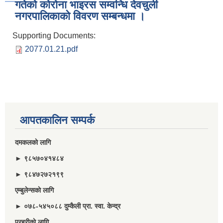
गतेकाे काेराेना भाइरस सम्वन्धि देवचुली
नगरपालिकाकाे विवरण सम्बन्धमा ।
Supporting Documents:
2077.01.21.pdf
आपतकालिन सम्पर्क
दमकलकाे लागि
► ९८५७०४१४८४
► ९८४७२७२१९९
एम्बुलेन्सकाे लागि
► ०७८-५४५०८८ दुम्कैली प्रा. स्वा. केन्द्र
प्रहरीकाे लागि