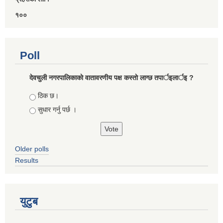
१००
Poll
देवचुली नगरपालिकाकाे वातावरणीय पक्ष कस्ताे लाग्छ तपार्इलार्इ ?
Choices
ठिक छ।
सुधार गर्नु पर्छ ।
Older polls
Results
युटुब