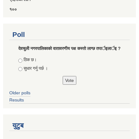
१००
Poll
देवचुली नगरपालिकाकाे वातावरणीय पक्ष कस्ताे लाग्छ तपार्इलार्इ ?
Choices
ठिक छ।
सुधार गर्नु पर्छ ।
Older polls
Results
युटुब