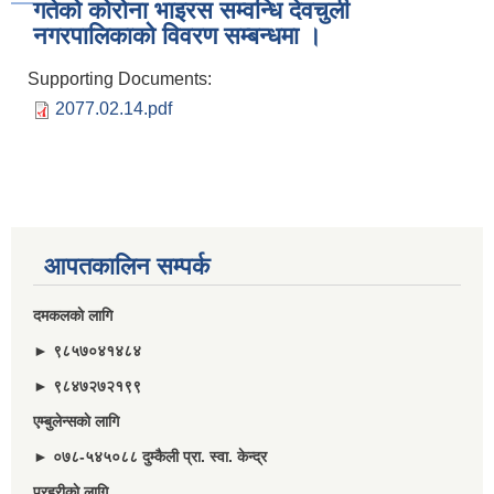
गतेकाे काेराेना भाइरस सम्वन्धि देवचुली
नगरपालिकाकाे विवरण सम्बन्धमा ।
Supporting Documents:
2077.02.14.pdf
आपतकालिन सम्पर्क
दमकलकाे लागि
► ९८५७०४१४८४
► ९८४७२७२१९९
एम्बुलेन्सकाे लागि
► ०७८-५४५०८८ दुम्कैली प्रा. स्वा. केन्द्र
प्रहरीकाे लागि