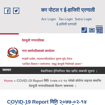
Skip to main content
कर पाेटल र ई-हाजिरी प्रणाली
Acc Login
Tax Login
Sutra Login
ई-हाजिरी प्रणाली
देवचुली नगरपालिका
नगर कार्यपालिकाको कार्यालय
गण्डकी प्रदेश, नवलपरासी(बर्दघाट सुस्ता पूर्व),नेपाल
"आर्थिक विकास र स्वरोजगारः समृद्ध देवचुली निर्माणको आधार "
समाचार
मेकानिकल ईन्जिनियर सेवा खरिद सम्बन्धी सूचना ।
क
You are here
Home
» COVID-19 Report मिति २०७७-०२-१४ गतेकाे काेराेना भाइरस सम्वन्धि
देवचुली नगरपालिकाकाे विवरण सम्बन्धमा ।
COVID-19 Report मिति २०७७-०२-१४