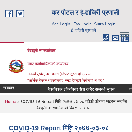
Skip to main content
कर पाेटल र ई-हाजिरी प्रणाली
Acc Login
Tax Login
Sutra Login
ई-हाजिरी प्रणाली
देवचुली नगरपालिका
नगर कार्यपालिकाको कार्यालय
गण्डकी प्रदेश, नवलपरासी(बर्दघाट सुस्ता पूर्व),नेपाल
"आर्थिक विकास र स्वरोजगारः समृद्ध देवचुली निर्माणको आधार "
समाचार
मेकानिकल ईन्जिनियर सेवा खरिद सम्बन्धी सूचना ।
कोर
You are here
Home
» COVID-19 Report मिति २०७७-०३-०८ गतेकाे काेराेना भाइरस सम्वन्धि
देवचुली नगरपालिकाकाे विवरण सम्बन्धमा ।
COVID-19 Report मिति २०७७-०३-०८