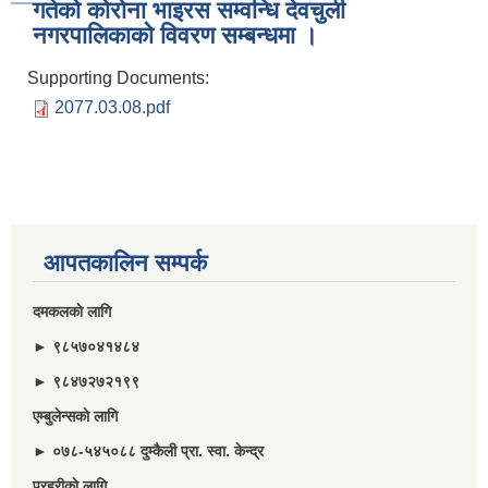
गतेकाे काेराेना भाइरस सम्वन्धि देवचुली
नगरपालिकाकाे विवरण सम्बन्धमा ।
Supporting Documents:
2077.03.08.pdf
आपतकालिन सम्पर्क
दमकलकाे लागि
► ९८५७०४१४८४
► ९८४७२७२१९९
एम्बुलेन्सकाे लागि
► ०७८-५४५०८८ दुम्कैली प्रा. स्वा. केन्द्र
प्रहरीकाे लागि