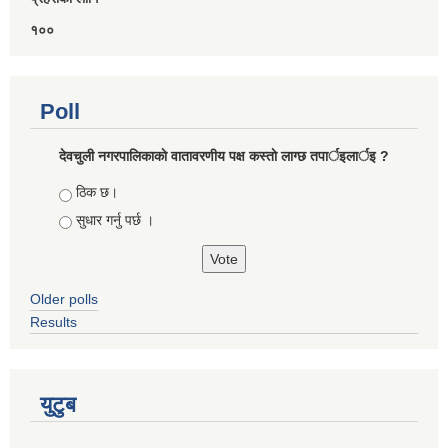
१००
Poll
देवचुली नगरपालिकाकाे वातावरणीय पक्ष कस्ताे लाग्छ तपार्इलार्इ ?
Choices
ठिक छ।
सुधार गर्नु पर्छ ।
Older polls
Results
युटुब