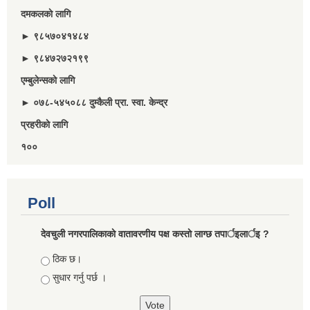
दमकलकाे लागि
► ९८५७०४१४८४
► ९८४७२७२१९९
एम्बुलेन्सकाे लागि
► ०७८-५४५०८८ दुम्कैली प्रा. स्वा. केन्द्र
प्रहरीकाे लागि
१००
Poll
देवचुली नगरपालिकाकाे वातावरणीय पक्ष कस्ताे लाग्छ तपार्इलार्इ ?
Choices
ठिक छ।
सुधार गर्नु पर्छ ।