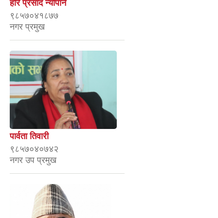
हरि प्रसाद न्याैपाने
९८५७०४१८७७
नगर प्रमुख
पार्वता तिवारी
९८५७०४०७४२
नगर उप प्रमुख