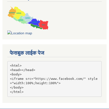
फेसबुक लाईक पेज
<html>

<head></head>

<body>

<iframe src="https://www.facebook.com/" style
="width:100%;height:100%">

</body>

</html>