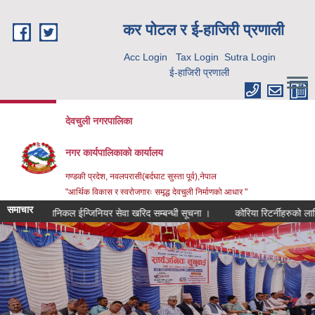
Skip to main content
कर पाेटल र ई-हाजिरी प्रणाली
Acc Login
Tax Login
Sutra Login
ई-हाजिरी प्रणाली
देवचुली नगरपालिका
नगर कार्यपालिकाको कार्यालय
गण्डकी प्रदेश, नवलपरासी(बर्दघाट सुस्ता पूर्व),नेपाल
"आर्थिक विकास र स्वरोजगारः समृद्ध देवचुली निर्माणको आधार "
समाचार
मेकानिकल ईन्जिनियर सेवा खरिद सम्बन्धी सूचना ।
कोरिया रिटर्नीहरुको लागि RIN