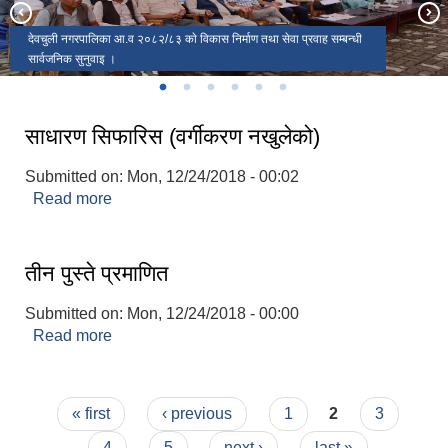
पैदल यात्री पर्यटकहरूकाे लागि बदल माथीकाे नगर नवलपुरकाे एकमात्र अति मनराेहम
देवचुली नगरपालिका आ‍.व २०८२/८३ काे विकास निर्माण तथा सेवा प्रवाह सम्बन्धी
देवचुली नगरपालिकाकाे नगरसभाकाे स्रेहाै अधिवेशन (नीति, कार्यक्रम तथा बजेट
२०८२ असार ९ गते नगरसभाकाे स्रेहाै अधिवेशनमा बजेट, नीति तथा कार्यक्रमा पेश
दुर्लभ एक सिङ्गे गैडा देवचुली नगरपाालिकाकाे नारायणी नदि किनारमा पानी पिउदै
दुश्य हेर्न देवचुली चुचुराे १९३८ मिटर
सार्वजनिक सुनुवाइ ।
देवचुली नगरपालिका प्रवेश द्वार ( दलदले हुँदै पाेखरा सम्म जाेड्ने सडक खण्ड)
अधिवेशन)
गरिएकाे
साधारण सिफारिस (वर्गीकरण नखुलेको)
Submitted on:
Mon, 12/24/2018 - 00:02
Read more
about साधारण सिफारिस (वर्गीकरण नखुलेको)
तीन पुस्ते प्रमाणित
Submitted on:
Mon, 12/24/2018 - 00:00
Read more
about तीन पुस्ते प्रमाणित
Pages
« first
‹ previous
1
2
3
4
5
next ›
last »