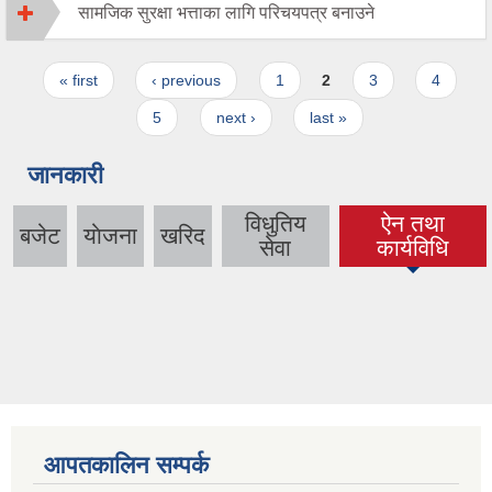
सामजिक सुरक्षा भत्ताका लागि परिचयपत्र बनाउने
Pages
« first
‹ previous
1
2
3
4
5
next ›
last »
जानकारी
विधुतिय
ऐन तथा
बजेट
याेजना
खरिद
(active tab)
सेवा
कार्यविधि
आपतकालिन सम्पर्क