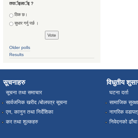
तपार्इलार्इ ?
Choices
ठिक छ।
सुधार गर्नु पर्छ ।
Older polls
Results
सूचनाहरु
विधुतीय शुस
सूचना तथा समाचार
घटना दर्ता
सार्वजनिक खरीद /बोलपत्र सूचना
सामाजिक सुरक्ष
एन, कानुन तथा निर्देशिका
नागरिक वडापत्
कर तथा शुल्कहरु
निवेदनको ढाँचा