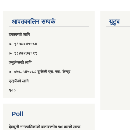
आपतकालिन सम्पर्क
युटुब
दमकलकाे लागि
► ९८५७०४१४८४
► ९८४७२७२१९९
एम्बुलेन्सकाे लागि
► ०७८-५४५०८८ दुम्कैली प्रा. स्वा. केन्द्र
प्रहरीकाे लागि
१००
Poll
देवचुली नगरपालिकाकाे वातावरणीय पक्ष कस्ताे लाग्छ