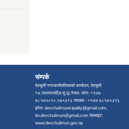
संम्पर्क
देवचुली नगरकार्यपालिकाकाे कार्यालय, देवचुली
१४,नवलपरासी(ब.सु.पू),नेपाल. फोन: +९७७
७८५७५०१०,५७५३९६ फ्याक्सः: +९७७ ७८५७५३९६
इमेल:
devchulimunicipality@gmail.com
,
ito.devchulimun@gmail.com
वेबसाइट:
www.devchulimun.gov.np