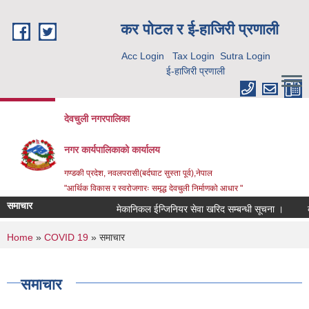
Skip to main content
कर पाेटल र ई-हाजिरी प्रणाली
Acc Login
Tax Login
Sutra Login
ई-हाजिरी प्रणाली
देवचुली नगरपालिका
नगर कार्यपालिकाको कार्यालय
गण्डकी प्रदेश, नवलपरासी(बर्दघाट सुस्ता पूर्व),नेपाल
"आर्थिक विकास र स्वरोजगारः समृद्ध देवचुली निर्माणको आधार "
समाचार
मेकानिकल ईन्जिनियर सेवा खरिद सम्बन्धी सूचना ।
को
You are here
Home
»
COVID 19
» समाचार
समाचार