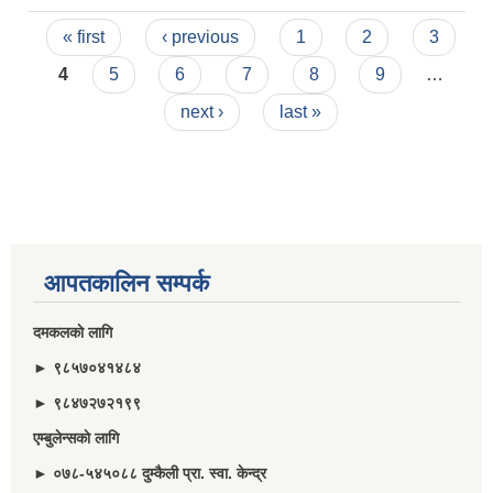
Pages
« first
‹ previous
1
2
3
4
5
6
7
8
9
…
next ›
last »
आपतकालिन सम्पर्क
दमकलकाे लागि
► ९८५७०४१४८४
► ९८४७२७२१९९
एम्बुलेन्सकाे लागि
► ०७८-५४५०८८ दुम्कैली प्रा. स्वा. केन्द्र