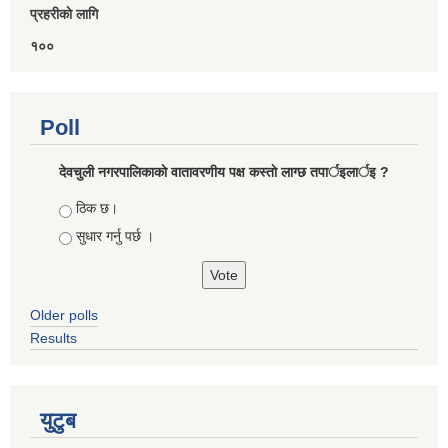
प्रहरीकाे लागि
१००
Poll
देवचुली नगरपालिकाकाे वातावरणीय पक्ष कस्ताे लाग्छ तपार्इलार्इ ?
Choices
ठिक छ।
सुधार गर्नु पर्छ ।
Older polls
Results
युटुब