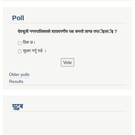
Poll
देवचुली नगरपालिकाकाे वातावरणीय पक्ष कस्ताे लाग्छ तपार्इलार्इ ?
Choices
ठिक छ।
सुधार गर्नु पर्छ ।
Older polls
Results
युटुब