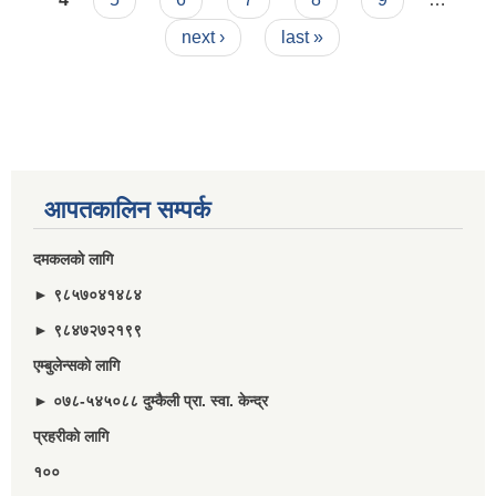
next ›
last »
आपतकालिन सम्पर्क
दमकलकाे लागि
► ९८५७०४१४८४
► ९८४७२७२१९९
एम्बुलेन्सकाे लागि
► ०७८-५४५०८८ दुम्कैली प्रा. स्वा. केन्द्र
प्रहरीकाे लागि
१००