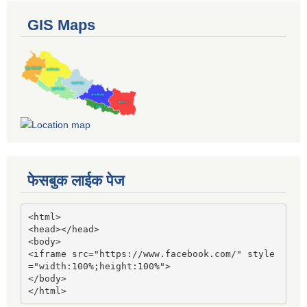
GIS Maps
फेसबुक लाईक पेज
<html>

<head></head>

<body>

<iframe src="https://www.facebook.com/" style
="width:100%;height:100%">

</body>

</html>