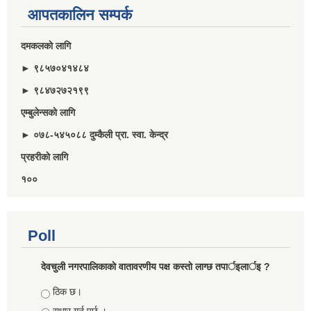
आपतकालिन सम्पर्क
दमकलकाे लागि
► ९८५७०४१४८४
► ९८४७२७२१९९
एम्बुलेन्सकाे लागि
► ०७८-५४५०८८ दुम्कैली प्रा. स्वा. केन्द्र
प्रहरीकाे लागि
१००
Poll
देवचुली नगरपालिकाकाे वातावरणीय पक्ष कस्ताे लाग्छ तपार्इलार्इ ?
Choices
ठिक छ।
सुधार गर्नु पर्छ ।