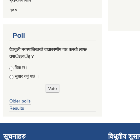
प्रहरीकाे लागि
१००
Poll
देवचुली नगरपालिकाकाे वातावरणीय पक्ष कस्ताे लाग्छ
तपार्इलार्इ ?
Choices
ठिक छ।
सुधार गर्नु पर्छ ।
Older polls
Results
सूचनाहरु
विधुतीय शुस