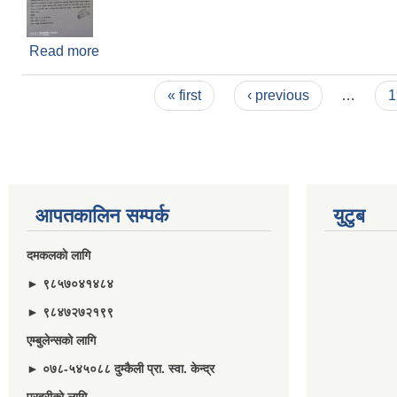
Read more
about अार्थिक प्रस्ताव खाेल्ने सम्बन्धी सूचना ।
Pages
« first
‹ previous
…
1
आपतकालिन सम्पर्क
युटुब
दमकलकाे लागि
► ९८५७०४१४८४
► ९८४७२७२१९९
एम्बुलेन्सकाे लागि
► ०७८-५४५०८८ दुम्कैली प्रा. स्वा. केन्द्र