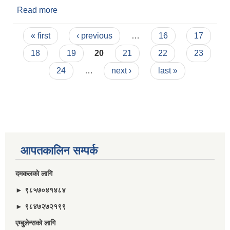
Read more
about बाेलपत्र स्वीकृत गर्ने अाश्यको सूचना ।
Pages
« first
‹ previous
…
16
17
18
19
20
21
22
23
24
…
next ›
last »
आपतकालिन सम्पर्क
दमकलकाे लागि
► ९८५७०४१४८४
► ९८४७२७२१९९
एम्बुलेन्सकाे लागि