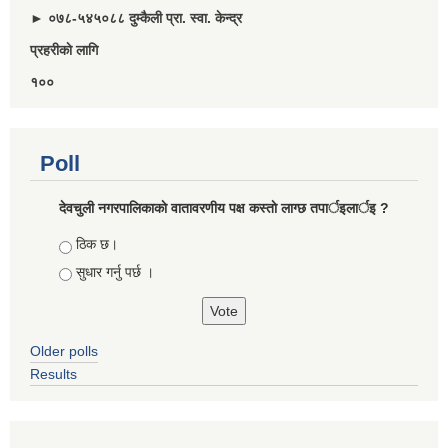
► ०७८-५४५०८८ दुम्कैली प्रा. स्वा. केन्द्र
प्रहरीकाे लागि
१००
Poll
देवचुली नगरपालिकाकाे वातावरणीय पक्ष कस्ताे लाग्छ तपार्इलार्इ ?
Choices
ठिक छ।
सुधार गर्नु पर्छ ।
Older polls
Results